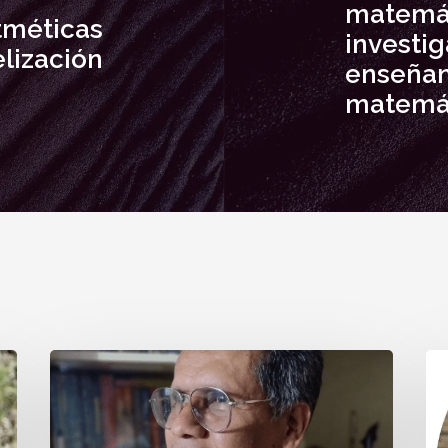
matemát
itméticas
investig
lización
enseñanz
matemá