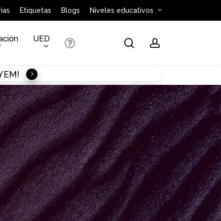
ías
Etiquetas
Blogs
Niveles educativos
ación
UED
search
account
AYEM!