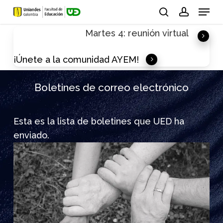
Skip
Menu
to
search
account
Martes 4: reunión virtual
main
content
¡Únete a la comunidad AYEM!
Boletines de correo electrónico
Esta es la lista de boletines que UED ha
enviado.