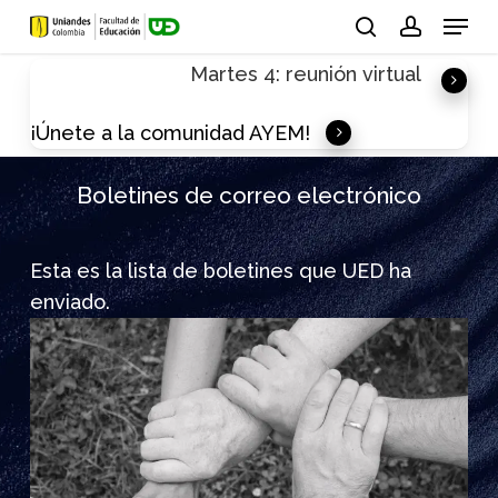
Skip
Menu
to
search
account
Martes 4: reunión virtual
main
content
¡Únete a la comunidad AYEM!
Boletines de correo electrónico
Esta es la lista de boletines que UED ha
enviado.