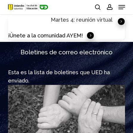
Skip
Menu
to
search
account
Martes 4: reunión virtual
main
content
¡Únete a la comunidad AYEM!
Boletines de correo electrónico
Esta es la lista de boletines que UED ha
enviado.