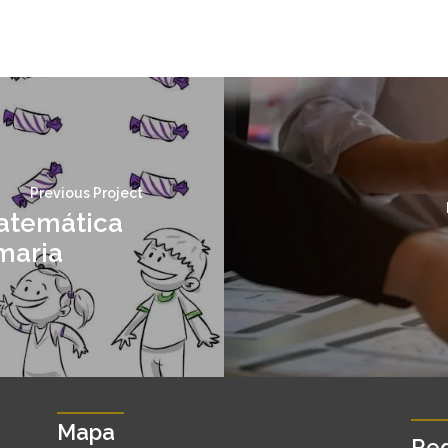
Previous Project
atemática
maria
Mapa
Red