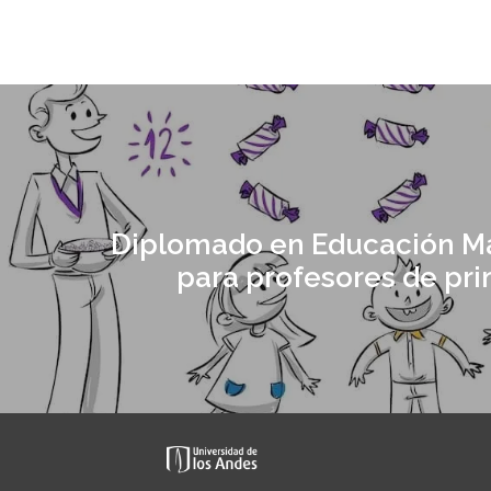
Diplomado en Educación M
para profesores de pri