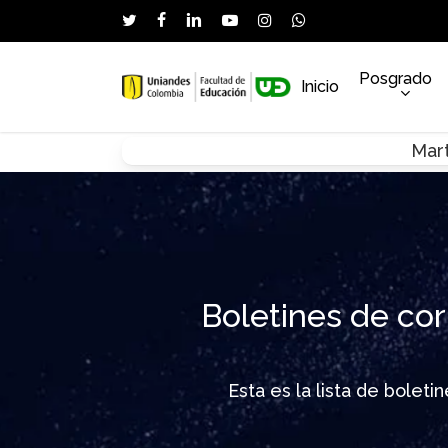
Skip
twitter
facebook
linkedin
youtube
instagram
whatsapp
to
main
Posgrado
Inicio
content
Mart
Hit enter to search or ESC to close
Boletines de cor
Esta es la lista de bolet