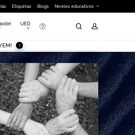
ías
Etiquetas
Blogs
Niveles educativos
ación
UED
search
account
AYEM!