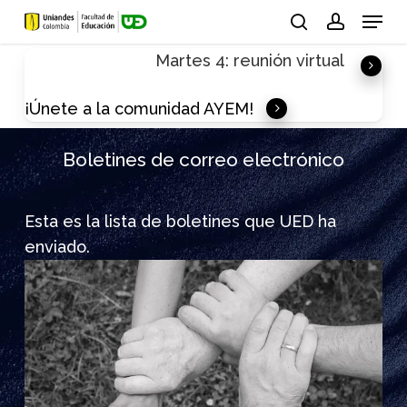
Skip
Menu
to
search
account
Martes 4: reunión virtual
main
content
¡Únete a la comunidad AYEM!
Boletines de correo electrónico
Esta es la lista de boletines que UED ha
enviado.