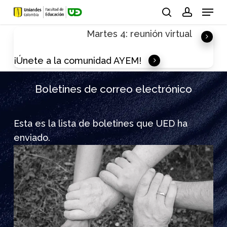
Skip
Menu
to
search
account
Martes 4: reunión virtual
main
content
¡Únete a la comunidad AYEM!
Boletines de correo electrónico
Esta es la lista de boletines que UED ha
enviado.