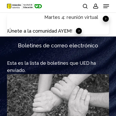
Skip
Menu
to
search
account
Martes 4: reunión virtual
main
content
¡Únete a la comunidad AYEM!
Boletines de correo electrónico
Esta es la lista de boletines que UED ha
enviado.