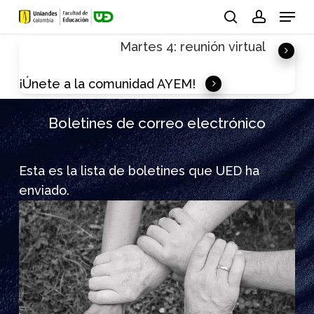
Skip
Menu
to
search
account
Martes 4: reunión virtual
main
content
¡Únete a la comunidad AYEM!
Boletines de correo electrónico
Esta es la lista de boletines que UED ha
enviado.