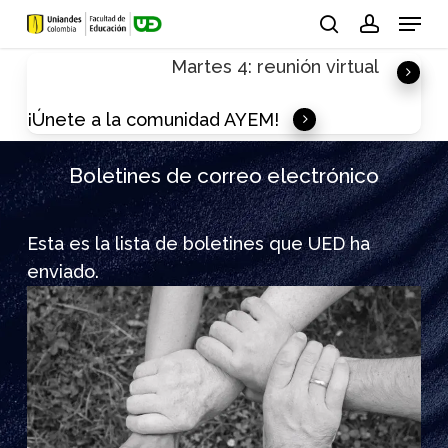
Skip
Menu
to
search
account
Martes 4: reunión virtual
main
content
¡Únete a la comunidad AYEM!
Boletines de correo electrónico
Esta es la lista de boletines que UED ha
enviado.