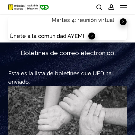
Skip
Menu
to
search
account
Martes 4: reunión virtual
main
content
¡Únete a la comunidad AYEM!
Boletines de correo electrónico
Esta es la lista de boletines que UED ha
enviado.