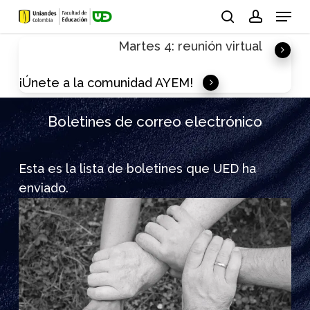
Skip
Menu
to
search
account
Martes 4: reunión virtual
main
content
¡Únete a la comunidad AYEM!
Boletines de correo electrónico
Esta es la lista de boletines que UED ha
enviado.