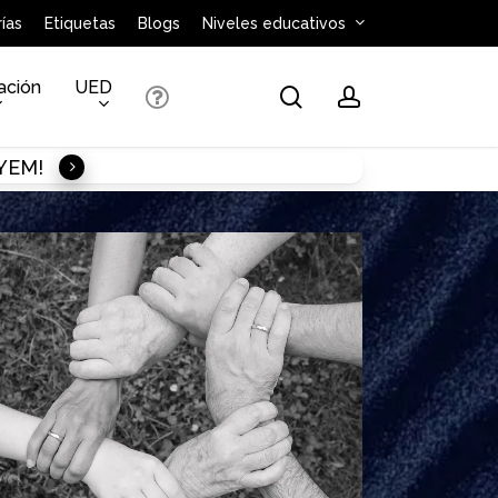
ías
Etiquetas
Blogs
Niveles educativos
ación
UED
search
account
AYEM!