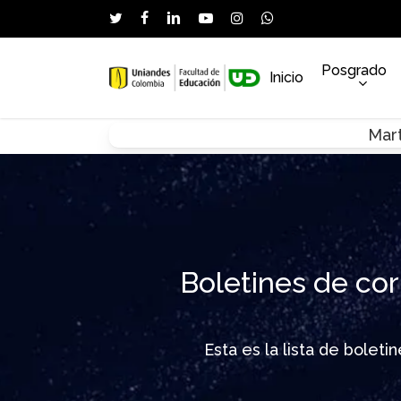
Skip
twitter
facebook
linkedin
youtube
instagram
whatsapp
to
main
Posgrado
Inicio
content
Mart
Hit enter to search or ESC to close
Boletines de cor
Esta es la lista de bolet