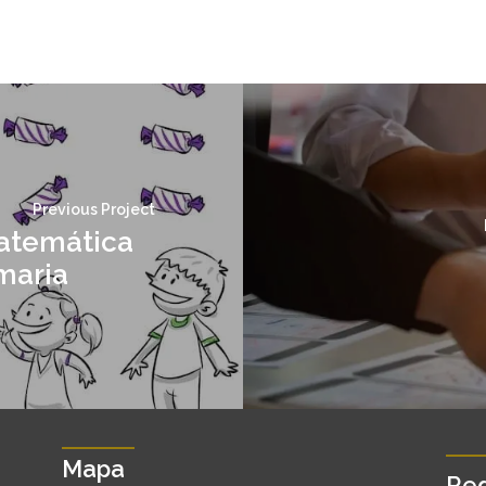
Previous Project
atemática
maria
Mapa
Red