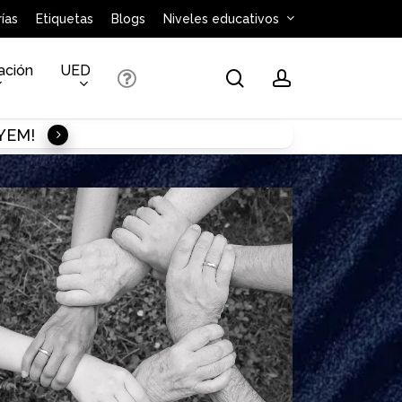
ías
Etiquetas
Blogs
Niveles educativos
ación
UED
search
account
AYEM!