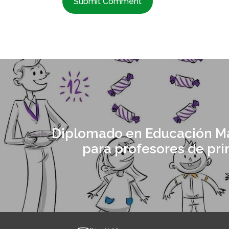
Diplomado en Educación M
para profesores de pri