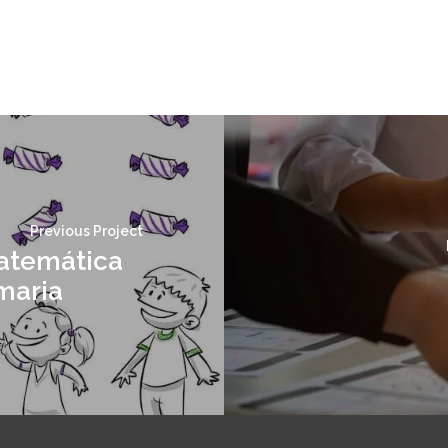
Previous Project
atemática
maria