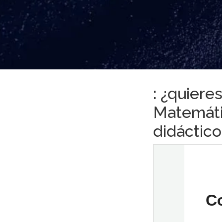
: ¿quier
Matemáti
didáctic