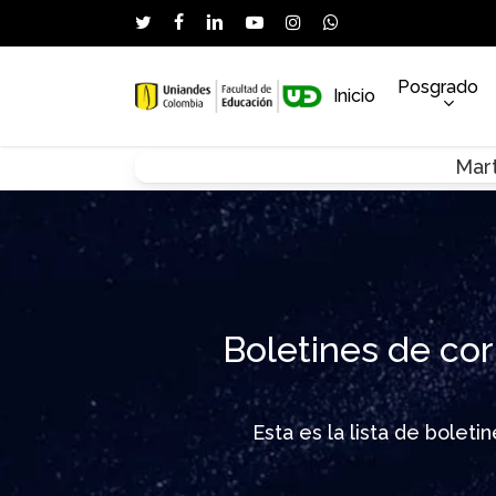
Skip
twitter
facebook
linkedin
youtube
instagram
whatsapp
to
main
Posgrado
Inicio
content
Mart
Hit enter to search or ESC to close
Boletines de cor
Esta es la lista de bolet