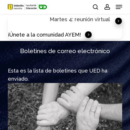
Skip
Menu
to
search
account
Martes 4: reunión virtual
main
content
¡Únete a la comunidad AYEM!
Boletines de correo electrónico
Esta es la lista de boletines que UED ha
enviado.