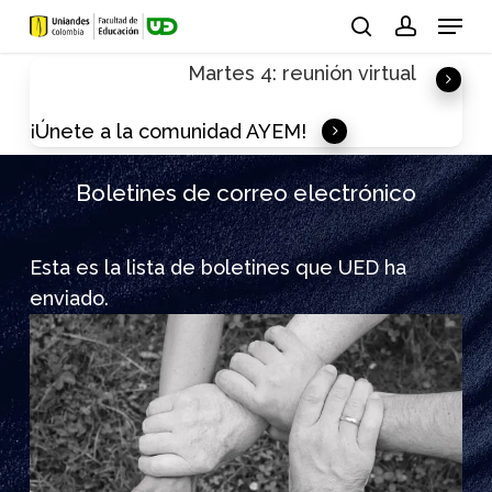
Skip
Menu
to
search
account
Martes 4: reunión virtual
main
content
¡Únete a la comunidad AYEM!
Boletines de correo electrónico
Esta es la lista de boletines que UED ha
enviado.