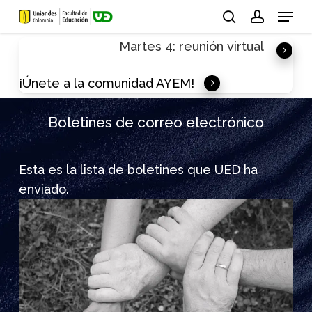
Skip
Menu
to
search
account
Martes 4: reunión virtual
main
content
¡Únete a la comunidad AYEM!
Boletines de correo electrónico
Esta es la lista de boletines que UED ha
enviado.