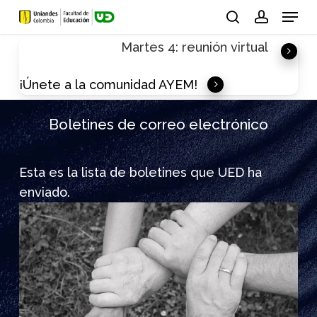
Skip
Menu
to
search
account
Martes 4: reunión virtual
main
content
¡Únete a la comunidad AYEM!
Boletines de correo electrónico
Esta es la lista de boletines que UED ha
enviado.