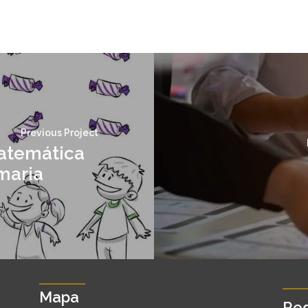
Previous Project
atemática
maria
Mapa
Red