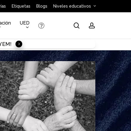
ías
Etiquetas
Blogs
Niveles educativos
ación
UED
search
account
AYEM!