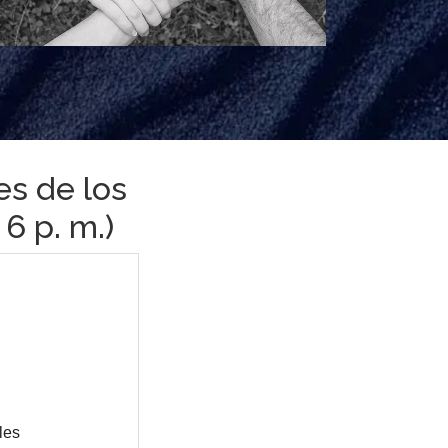
es de los
 6 p. m.)