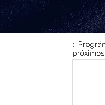
: ¡Prográ
próximos 