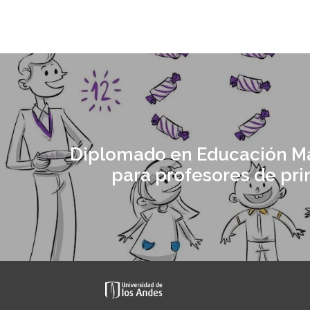
Diplomado en Educación M
para profesores de pri