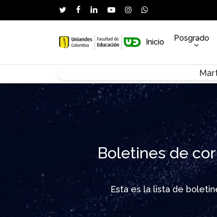
Skip
twitter
facebook
linkedin
youtube
instagram
whatsapp
to
main
Posgrado
Inicio
content
Mart
Hit enter to search or ESC to close
Boletines de cor
Esta es la lista de bolet