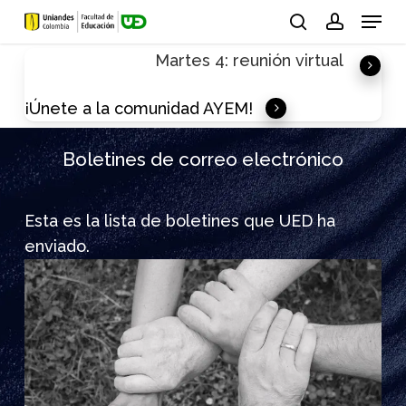
Skip
Menu
to
search
account
Martes 4: reunión virtual
main
content
¡Únete a la comunidad AYEM!
Boletines de correo electrónico
Esta es la lista de boletines que UED ha
enviado.