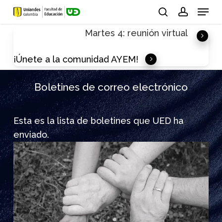
Skip
Menu
to
search
account
Martes 4: reunión virtual
main
content
¡Únete a la comunidad AYEM!
Boletines de correo electrónico
Esta es la lista de boletines que UED ha
enviado.