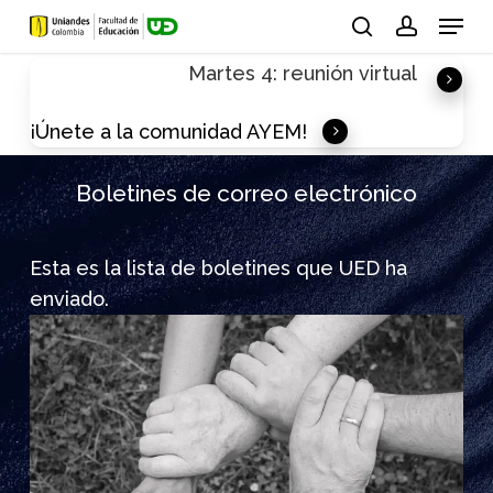
Skip
Menu
to
search
account
Martes 4: reunión virtual
main
content
¡Únete a la comunidad AYEM!
Boletines de correo electrónico
Esta es la lista de boletines que UED ha
enviado.