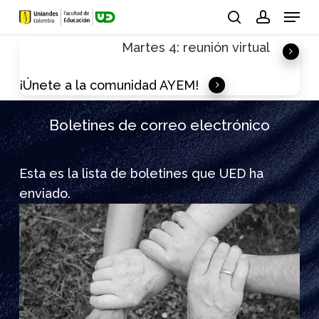
Skip
Menu
to
search
account
Martes 4: reunión virtual
main
content
¡Únete a la comunidad AYEM!
Boletines de correo electrónico
Esta es la lista de boletines que UED ha
enviado.