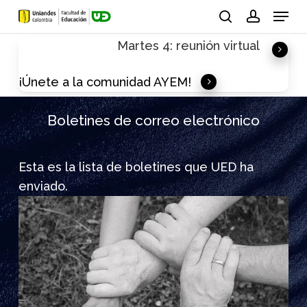
Skip
Menu
to
search
account
Martes 4: reunión virtual
main
content
¡Únete a la comunidad AYEM!
Boletines de correo electrónico
Esta es la lista de boletines que UED ha
enviado.