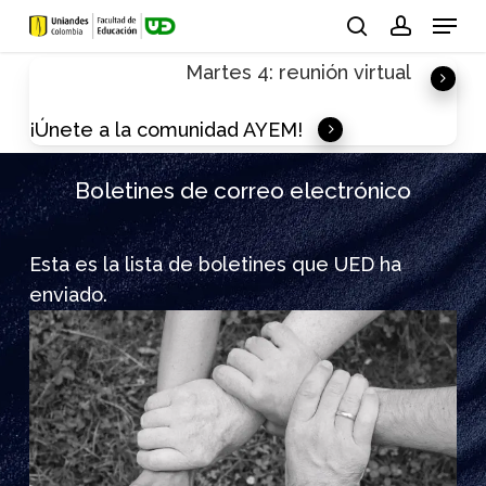
Skip
Menu
to
search
account
Martes 4: reunión virtual
main
content
¡Únete a la comunidad AYEM!
Boletines de correo electrónico
Esta es la lista de boletines que UED ha
enviado.