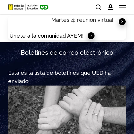
Skip
Menu
to
search
account
Martes 4: reunión virtual
main
content
¡Únete a la comunidad AYEM!
Boletines de correo electrónico
Esta es la lista de boletines que UED ha
enviado.