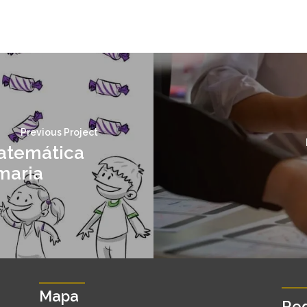
Previous Project
atemática
maria
Mapa
Red