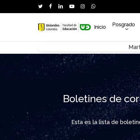
Skip
twitter
facebook
linkedin
youtube
instagram
whatsapp
to
main
Posgrado
Inicio
content
Mart
Hit enter to search or ESC to close
Boletines de cor
Esta es la lista de bolet