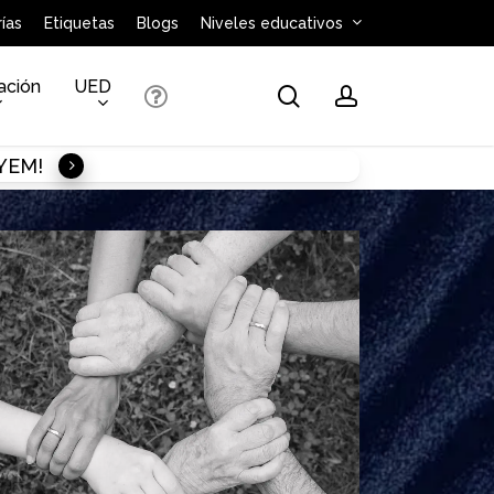
ías
Etiquetas
Blogs
Niveles educativos
ación
UED
search
account
AYEM!