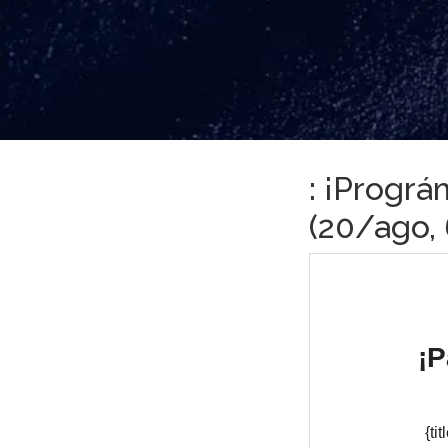
: ¡Prográ
(20/ago, 