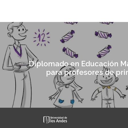
Diplomado en Educación M
para profesores de pri