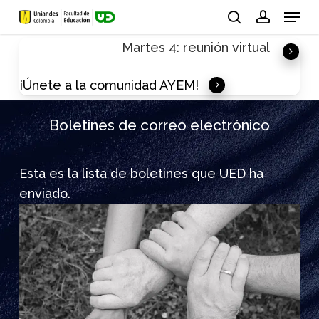
Skip
Menu
to
search
account
Martes 4: reunión virtual
main
content
¡Únete a la comunidad AYEM!
Boletines de correo electrónico
Esta es la lista de boletines que UED ha
enviado.