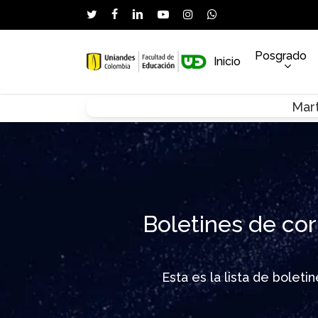
Skip
twitter
facebook
linkedin
youtube
instagram
whatsapp
to
main
Posgrado
Inicio
content
Mart
Hit enter to search or ESC to close
Boletines de cor
Esta es la lista de bolet