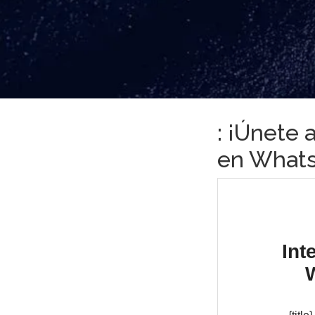
: ¡Únete
en What