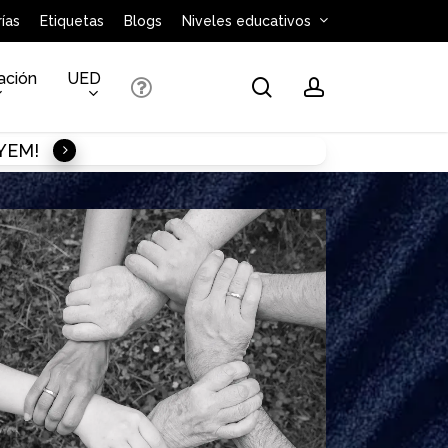
ías
Etiquetas
Blogs
Niveles educativos
ación
UED
search
account
AYEM!