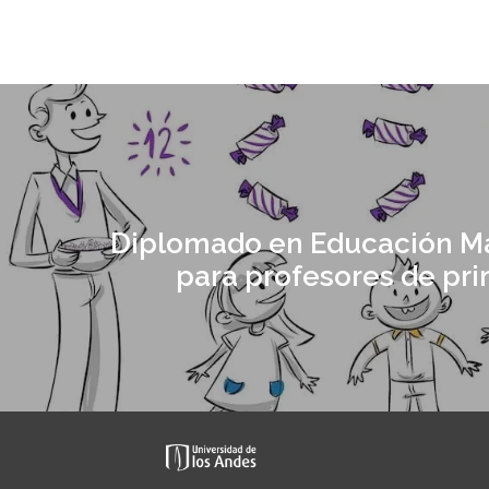
Diplomado en Educación M
para profesores de pri