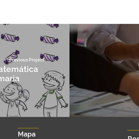
Previous Project
atemática
maria
Mapa
Red