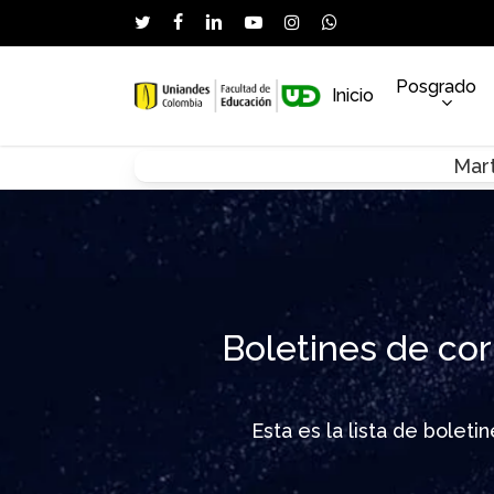
Skip
twitter
facebook
linkedin
youtube
instagram
whatsapp
to
main
Posgrado
Inicio
content
Mart
Hit enter to search or ESC to close
Boletines de cor
Esta es la lista de bolet