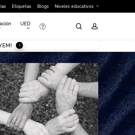
ías
Etiquetas
Blogs
Niveles educativos
ación
UED
search
account
AYEM!