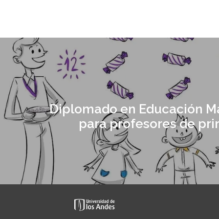
Diplomado en Educación M
para profesores de pri