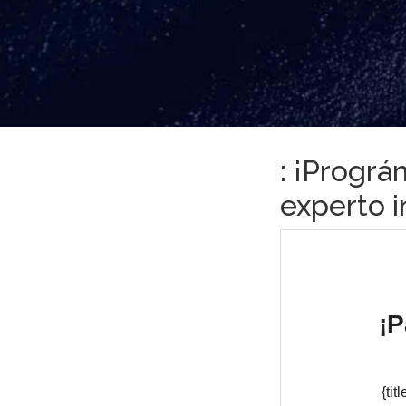
: ¡Prográ
experto i