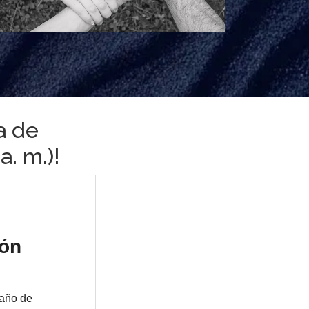
a de
a. m.)!