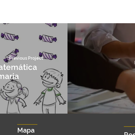
Previous Project
atemática
maria
Mapa
Red