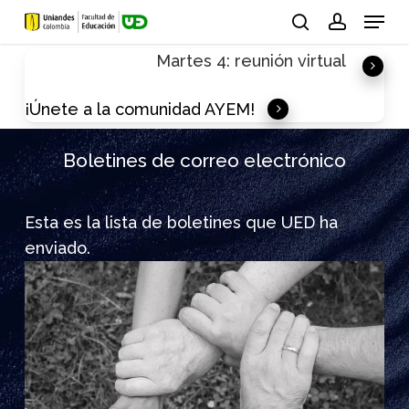
Skip
Menu
to
search
account
Martes 4: reunión virtual
main
content
¡Únete a la comunidad AYEM!
Boletines de correo electrónico
Esta es la lista de boletines que UED ha
enviado.