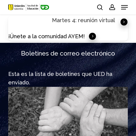
Skip
Menu
to
search
account
Martes 4: reunión virtual
main
content
¡Únete a la comunidad AYEM!
Boletines de correo electrónico
Esta es la lista de boletines que UED ha
enviado.