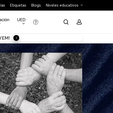
ías
Etiquetas
Blogs
Niveles educativos
ación
UED
search
account
AYEM!