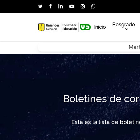
Skip
twitter
facebook
linkedin
youtube
instagram
whatsapp
to
main
Posgrado
Inicio
content
Mart
Hit enter to search or ESC to close
Boletines de cor
Esta es la lista de bolet