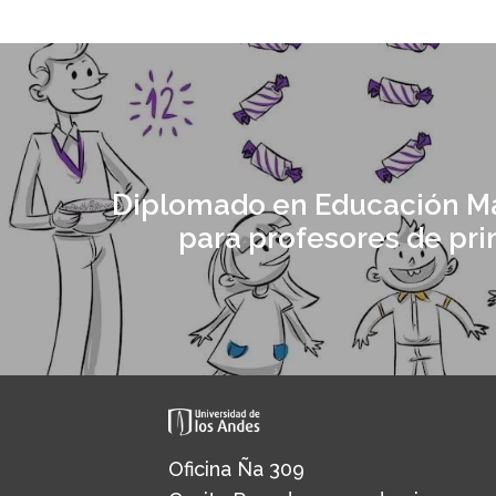
Diplomado en Educación M
para profesores de pri
Oficina Ña 309