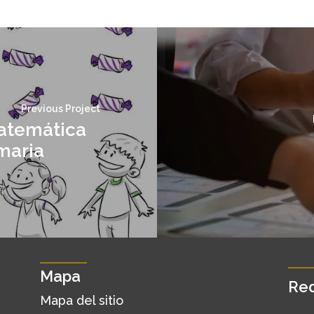
Previous Project
atemática
maria
Mapa
Red
Mapa del sitio