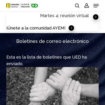
Skip
Menu
to
search
account
Martes 4: reunión virtual
main
content
¡Únete a la comunidad AYEM!
Boletines de correo electrónico
Esta es la lista de boletines que UED ha
enviado.