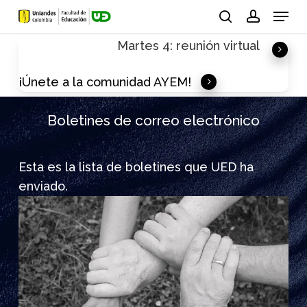
Skip
Menu
to
search
account
Martes 4: reunión virtual
main
content
¡Únete a la comunidad AYEM!
Boletines de correo electrónico
Esta es la lista de boletines que UED ha
enviado.