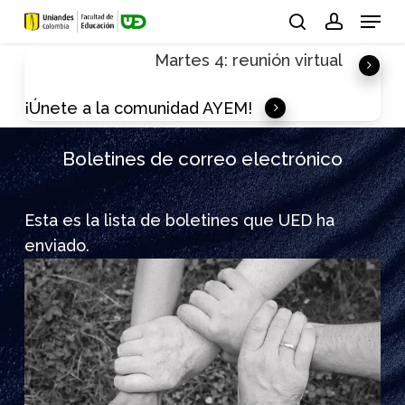
Skip
Menu
to
search
account
Martes 4: reunión virtual
main
content
¡Únete a la comunidad AYEM!
Boletines de correo electrónico
Esta es la lista de boletines que UED ha
enviado.