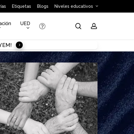
ías
Etiquetas
Blogs
Niveles educativos
ación
UED
search
account
AYEM!