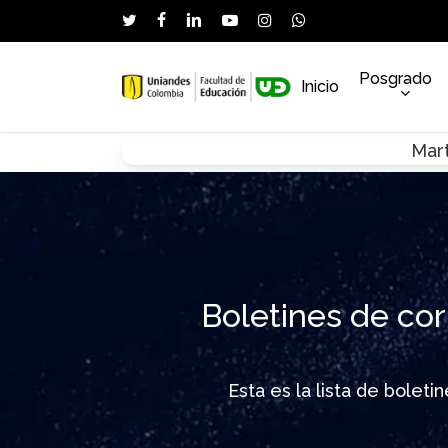
Skip
twitter
facebook
linkedin
youtube
instagram
whatsapp
to
main
Posgrado
Inicio
content
Mart
Hit enter to search or ESC to close
Boletines de cor
Esta es la lista de bolet