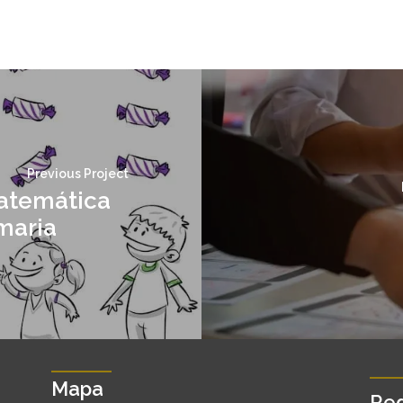
Previous Project
atemática
maria
Mapa
Red