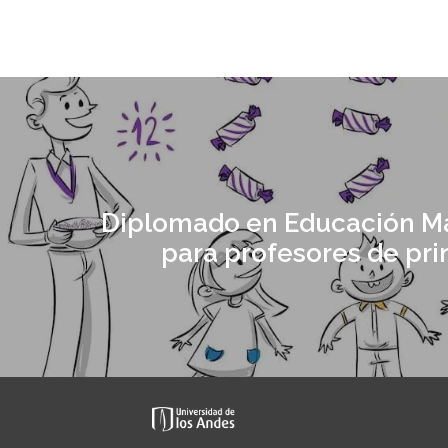
Diplomado en Educación M
para profesores de pri