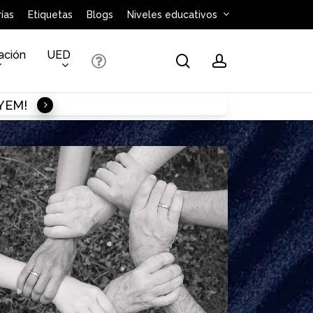
ías
Etiquetas
Blogs
Niveles educativos
ación
UED
search
account
AYEM!