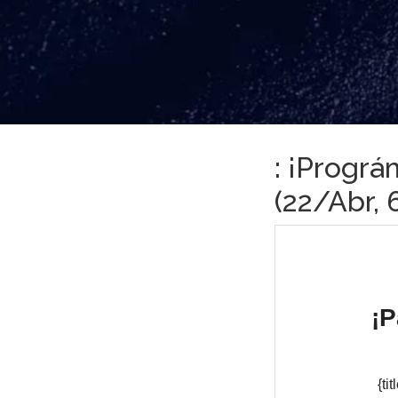
: ¡Prográ
(22/Abr, 6