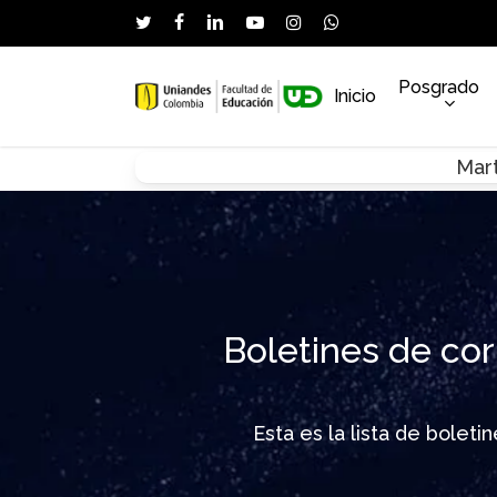
Skip
twitter
facebook
linkedin
youtube
instagram
whatsapp
to
main
Posgrado
Inicio
content
Mart
Hit enter to search or ESC to close
Boletines de cor
Esta es la lista de bolet