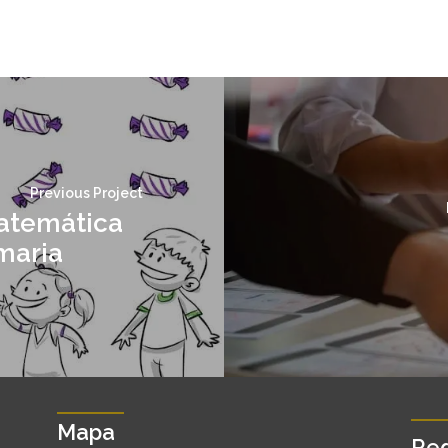
Previous Project
atemática
maria
Mapa
Red