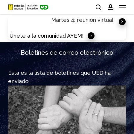
Skip
Menu
to
search
account
Martes 4: reunión virtual
main
content
¡Únete a la comunidad AYEM!
Boletines de correo electrónico
Esta es la lista de boletines que UED ha
enviado.