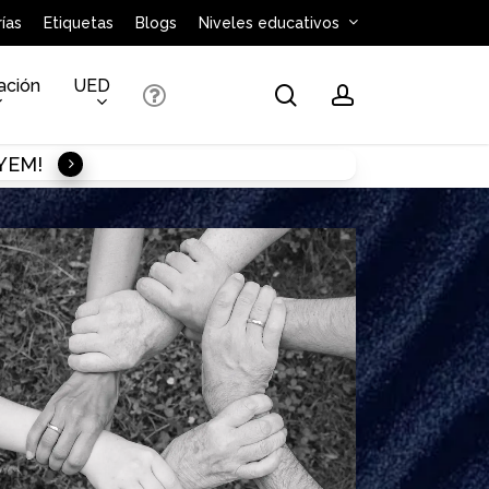
ías
Etiquetas
Blogs
Niveles educativos
ación
UED
search
account
AYEM!