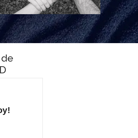
a de
ED