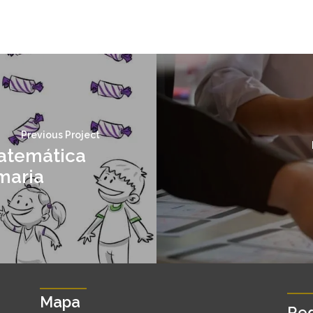
Previous Project
atemática
maria
Mapa
Red