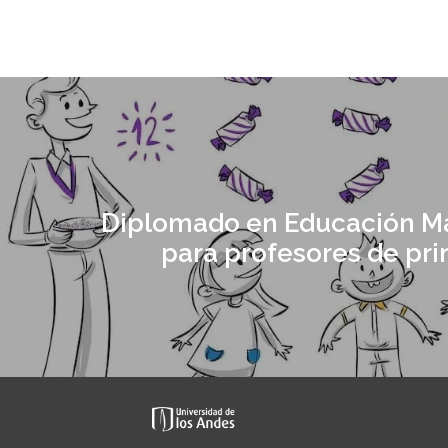
Diplomado en Educación M
para profesores de pri