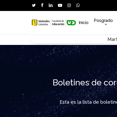
Skip
twitter
facebook
linkedin
youtube
instagram
whatsapp
to
main
Posgrado
Inicio
content
Mart
Hit enter to search or ESC to close
Boletines de cor
Esta es la lista de bolet