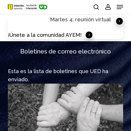
Skip
Menu
to
search
account
Martes 4: reunión virtual
main
content
¡Únete a la comunidad AYEM!
Boletines de correo electrónico
Esta es la lista de boletines que UED ha
enviado.