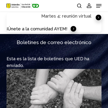
Skip
Menu
to
search
account
Martes 4: reunión virtual
main
content
¡Únete a la comunidad AYEM!
Boletines de correo electrónico
Esta es la lista de boletines que UED ha
enviado.