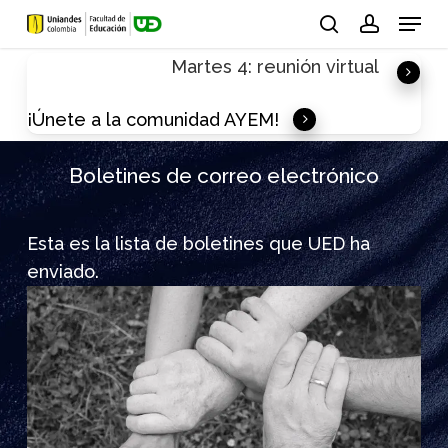
Skip
Menu
to
search
account
Martes 4: reunión virtual
main
content
¡Únete a la comunidad AYEM!
Boletines de correo electrónico
Esta es la lista de boletines que UED ha
enviado.