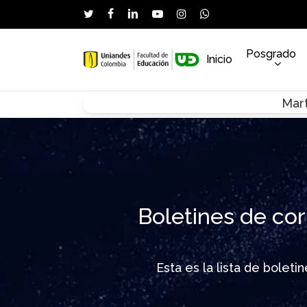
Skip
twitter
facebook
linkedin
youtube
instagram
whatsapp
to
main
Posgrado
Inicio
content
Mart
Hit enter to search or ESC to close
Boletines de cor
Esta es la lista de bolet