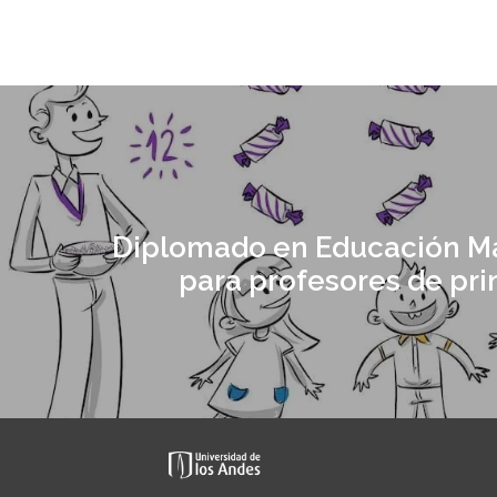
Diplomado en Educación M
para profesores de pri