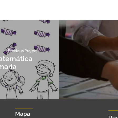
Previous Project
atemática
maria
Mapa
Red