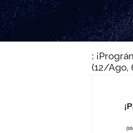
: ¡Prográ
(12/Ago, 6