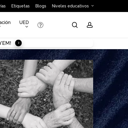
ías
Etiquetas
Blogs
Niveles educativos
ación
UED
search
account
AYEM!