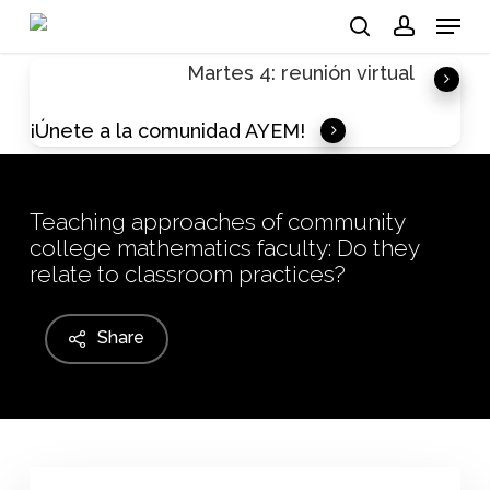
Skip
Menu
to
search
account
Martes 4: reunión virtual
main
content
¡Únete a la comunidad AYEM!
Teaching approaches of community
college mathematics faculty: Do they
relate to classroom practices?
Share