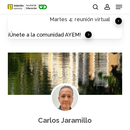
Skip
Menu
to
search
account
Martes 4: reunión virtual
main
content
¡Únete a la comunidad AYEM!
Carlos Jaramillo