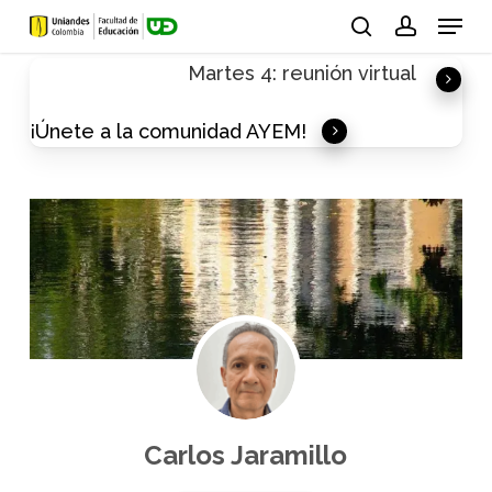
Skip
Menu
to
search
account
Martes 4: reunión virtual
main
content
¡Únete a la comunidad AYEM!
Carlos Jaramillo