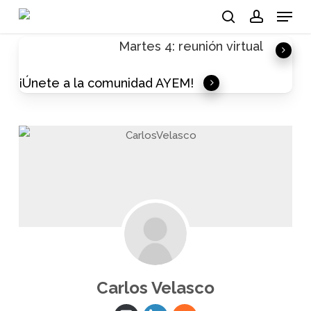
Skip
Menu
to
search
account
Martes 4: reunión virtual
main
content
¡Únete a la comunidad AYEM!
Carlos Velasco