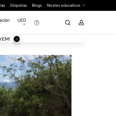
ías
Etiquetas
Blogs
Niveles educativos
ación
UED
search
account
AYEM!