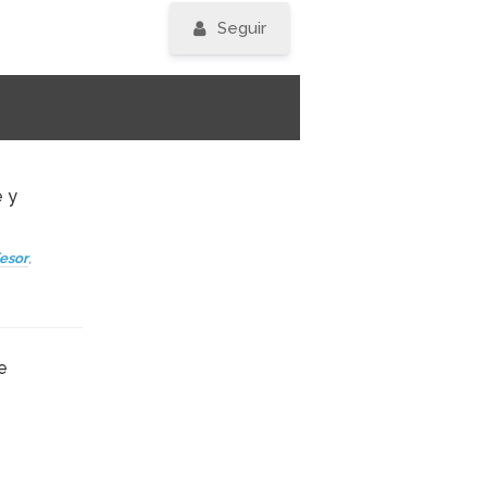
Seguir
e y
esor
,
e