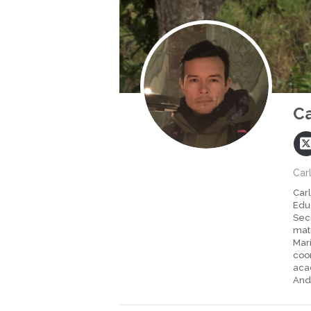
Ca
Car
Carl
Edu
Sec
mat
Mar
coor
aca
And