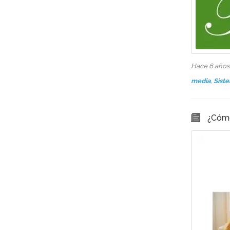
Hace 6 año
media
,
Sist
¿Cómo