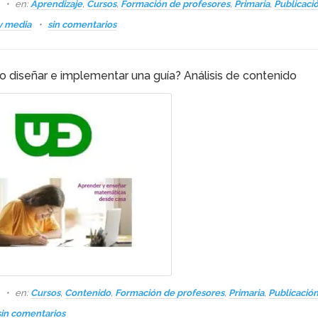
s
en:
Aprendizaje
,
Cursos
,
Formación de profesores
,
Primaria
,
Publicaci
y media
sin comentarios
 diseñar e implementar una guía? Análisis de contenido
s
en:
Cursos
,
Contenido
,
Formación de profesores
,
Primaria
,
Publicació
sin comentarios