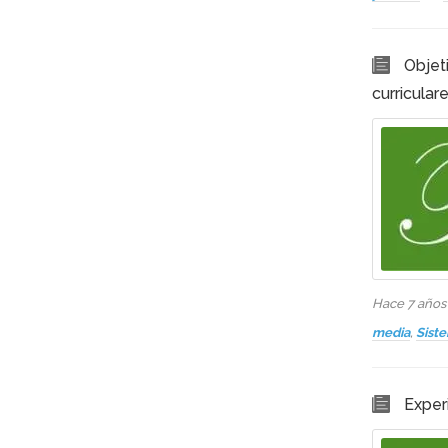
Objet
curricular
Hace 7 año
media
,
Sist
Exper