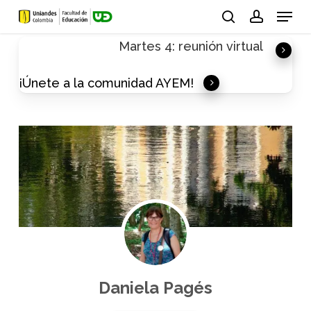
Skip
Menu
to
search
account
Martes 4: reunión virtual
main
content
¡Únete a la comunidad AYEM!
Daniela Pagés